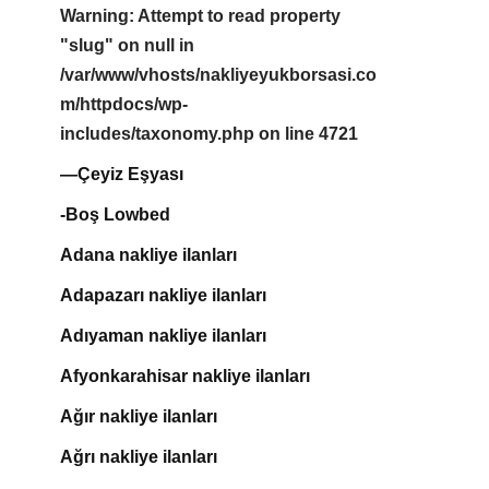
Warning
: Attempt to read property
"slug" on null in
/var/www/vhosts/nakliyeyukborsasi.co
m/httpdocs/wp-
includes/taxonomy.php
on line
4721
—Çeyiz Eşyası
-Boş Lowbed
Adana nakliye ilanları
Adapazarı nakliye ilanları
Adıyaman nakliye ilanları
Afyonkarahisar nakliye ilanları
Ağır nakliye ilanları
Ağrı nakliye ilanları