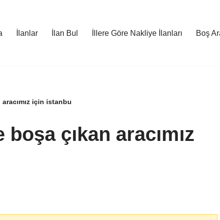
a
İlanlar
İlan Bul
İllere Göre Nakliye İlanları
Boş Ara
aracımız için istanbu
 boşa çıkan aracımız