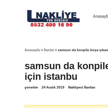
İçeriğe
Anasayf
geç
Anasayfa
»
İlanlar
»
samsun da konpile boşa çıkan 
samsun da konpile
için istanbu
yonetim
24 Aralık 2019
Nakliyeci İlanları