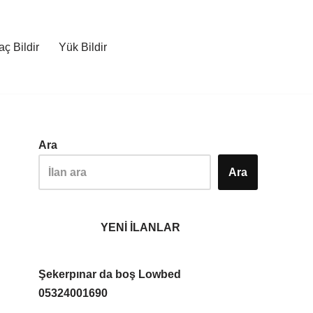
ç Bildir
Yük Bildir
Ara
Ara
YENİ İLANLAR
Şekerpınar da boş Lowbed
05324001690