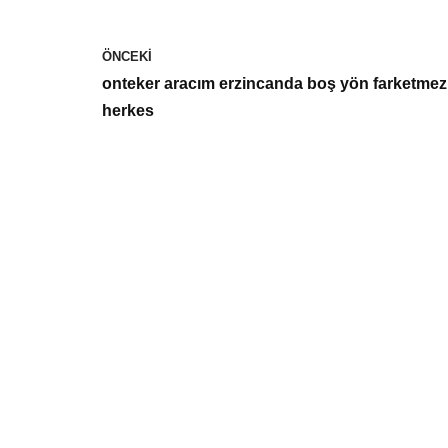
ÖNCEKI
onteker aracım erzincanda boş yön farketmez
herkes