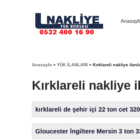
İçeriğe
Anasayf
geç
Anasayfa
»
YÜK İLANLARI
»
Kırklareli nakliye ilanla
Kırklareli nakliye i
kırklareli de şehir içi 22 ton cet 32
Gloucester İngiltere Mersin 3 ton 