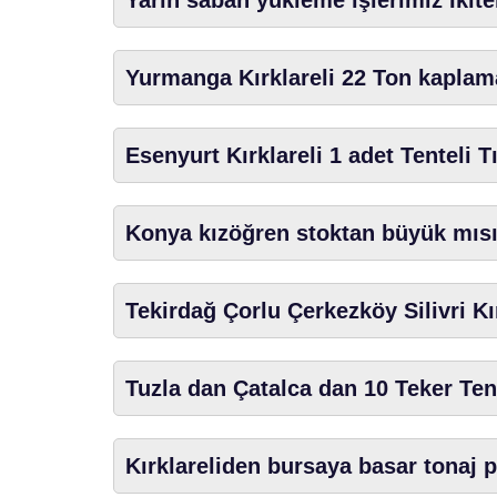
Yarın sabah yükleme işlerimiz İkite
Yurmanga Kırklareli 22 Ton kaplama
Esenyurt Kırklareli 1 adet Tenteli T
Konya kızöğren stoktan büyük mısı
Tekirdağ Çorlu Çerkezköy Silivri Kı
Tuzla dan Çatalca dan 10 Teker Tent
Kırklareliden bursaya basar tonaj 