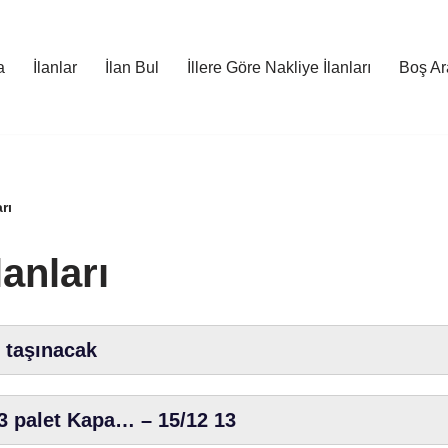
a
İlanlar
İlan Bul
İllere Göre Nakliye İlanları
Boş Ara
rı
lanları
0 taşınacak
33 palet Kapa… – 15/12 13