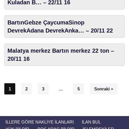
Kuladan B… – 22/11 16
BartınGebze ÇaycumaSinop
DevrekAdana DevrekAnka… – 20/11 22
Malatya merkez Bartın merkez 22 ton –
20/11 16
1
2
3
…
5
Sonraki »
İLLERE GÖRE NAKLIYE İLANLARI
İLAN BUL