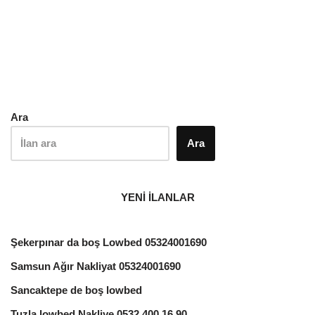
Ara
Ara
YENİ İLANLAR
Şekerpınar da boş Lowbed 05324001690
Samsun Ağır Nakliyat 05324001690
Sancaktepe de boş lowbed
Tuzla lowbed Nakliye 0532 400 16 90