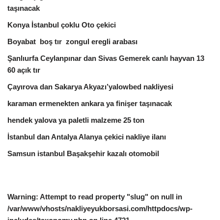
taşınacak
Konya İstanbul çoklu Oto çekici
Boyabat boş tır zongul eregli arabası
Şanlıurfa Ceylanpınar dan Sivas Gemerek canlı hayvan 13
60 açık tır
Çayırova dan Sakarya Akyazı’yalowbed nakliyesi
karaman ermenekten ankara ya finişer taşınacak
hendek yalova ya paletli malzeme 25 ton
İstanbul dan Antalya Alanya çekici nakliye ilanı
Samsun istanbul Başakşehir kazalı otomobil
Warning
: Attempt to read property "slug" on null in
/var/www/vhosts/nakliyeyukborsasi.com/httpdocs/wp-