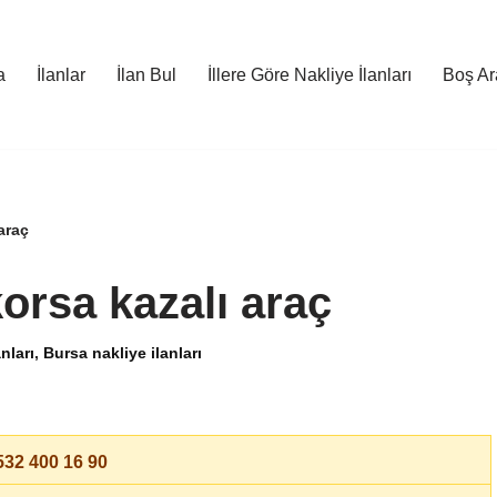
a
İlanlar
İlan Bul
İllere Göre Nakliye İlanları
Boş Ara
 araç
korsa kazalı araç
nları
,
Bursa nakliye ilanları
32 400 16 90