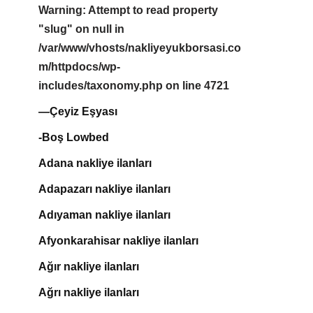
Warning
: Attempt to read property
"slug" on null in
/var/www/vhosts/nakliyeyukborsasi.co
m/httpdocs/wp-
includes/taxonomy.php
on line
4721
—Çeyiz Eşyası
-Boş Lowbed
Adana nakliye ilanları
Adapazarı nakliye ilanları
Adıyaman nakliye ilanları
Afyonkarahisar nakliye ilanları
Ağır nakliye ilanları
Ağrı nakliye ilanları