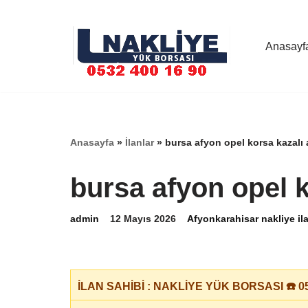
İçeriğe
Anasayf
geç
Anasayfa
»
İlanlar
»
bursa afyon opel korsa kazalı
bursa afyon opel 
admin
12 Mayıs 2026
Afyonkarahisar nakliye ila
İLAN SAHİBİ : NAKLİYE YÜK BORSASI ☎️ 05