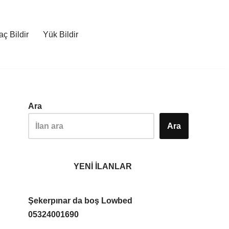
ç Bildir
Yük Bildir
Ara
Ara
YENİ İLANLAR
Şekerpınar da boş Lowbed
05324001690