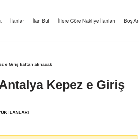
a
İlanlar
İlan Bul
İllere Göre Nakliye İlanları
Boş Ara
z e Giriş kattan alınacak
Antalya Kepez e Giriş
YÜK İLANLARI