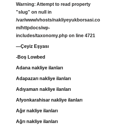
Warning
: Attempt to read property
"slug" on null in
/var/www/vhosts/nakliyeyukborsasi.co
m/httpdocs/wp-
includes/taxonomy.php
on line
4721
—Çeyiz Eşyası
-Boş Lowbed
Adana nakliye ilanları
Adapazarı nakliye ilanları
Adıyaman nakliye ilanları
Afyonkarahisar nakliye ilanları
Ağır nakliye ilanları
Ağrı nakliye ilanları