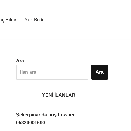
ç Bildir
Yük Bildir
Ara
Ara
YENİ İLANLAR
Şekerpınar da boş Lowbed
05324001690