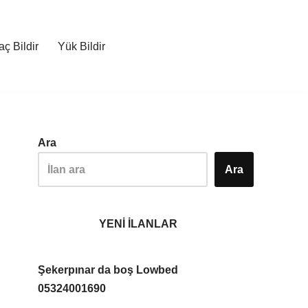
ç Bildir
Yük Bildir
Ara
Ara
YENİ İLANLAR
Şekerpınar da boş Lowbed
05324001690