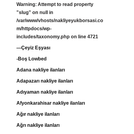
Warning
: Attempt to read property
"slug" on null in
/var/www/vhosts/nakliyeyukborsasi.co
m/httpdocs/wp-
includes/taxonomy.php
on line
4721
—Çeyiz Eşyası
-Boş Lowbed
Adana nakliye ilanları
Adapazarı nakliye ilanları
Adıyaman nakliye ilanları
Afyonkarahisar nakliye ilanları
Ağır nakliye ilanları
Ağrı nakliye ilanları