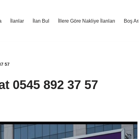
a
İlanlar
İlan Bul
İllere Göre Nakliye İlanları
Boş Ara
37 57
at 0545 892 37 57