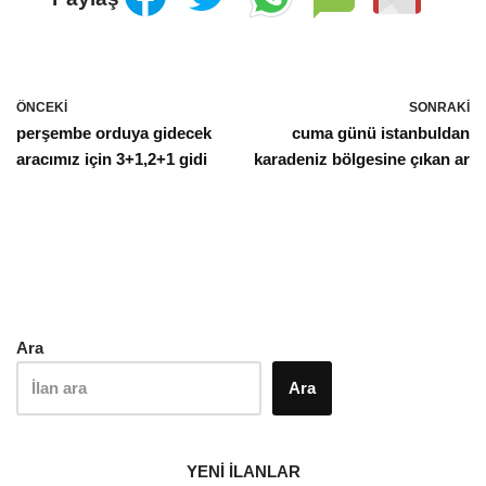
ÖNCEKI
SONRAKI
perşembe orduya gidecek
cuma günü istanbuldan
aracımız için 3+1,2+1 gidi
karadeniz bölgesine çıkan ar
Ara
Ara
YENİ İLANLAR