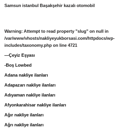
Samsun istanbul Başakşehir kazalı otomobil
Warning
: Attempt to read property "slug" on null in
/var/www/vhosts/nakliyeyukborsasi.com/httpdocs/wp-
includes/taxonomy.php
on line
4721
—Çeyiz Eşyası
-Boş Lowbed
Adana nakliye ilanları
Adapazarı nakliye ilanları
Adıyaman nakliye ilanları
Afyonkarahisar nakliye ilanları
Ağır nakliye ilanları
Ağrı nakliye ilanları