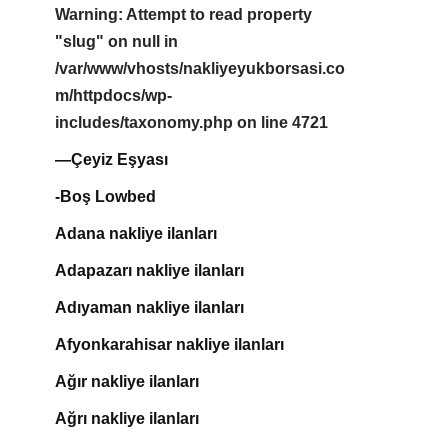
Warning
: Attempt to read property
"slug" on null in
/var/www/vhosts/nakliyeyukborsasi.co
m/httpdocs/wp-
includes/taxonomy.php
on line
4721
—Çeyiz Eşyası
-Boş Lowbed
Adana nakliye ilanları
Adapazarı nakliye ilanları
Adıyaman nakliye ilanları
Afyonkarahisar nakliye ilanları
Ağır nakliye ilanları
Ağrı nakliye ilanları