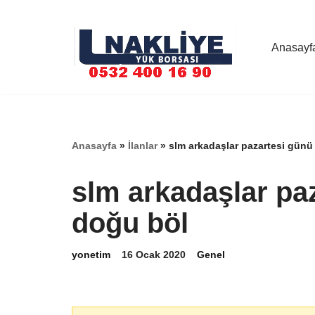
İçeriğe
Anasayf
geç
Anasayfa
»
İlanlar
»
slm arkadaşlar pazartesi günü
slm arkadaşlar paz
doğu böl
yonetim
16 Ocak 2020
Genel