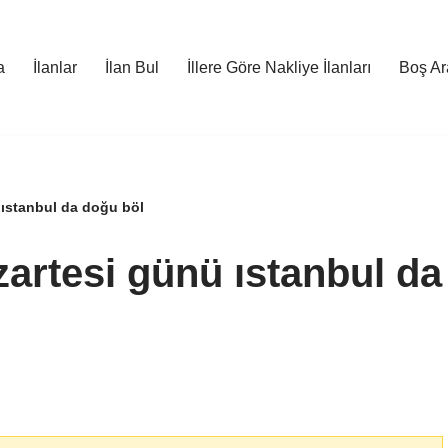
a
İlanlar
İlan Bul
İllere Göre Nakliye İlanları
Boş Ara
 ıstanbul da doğu böl
artesi günü ıstanbul da