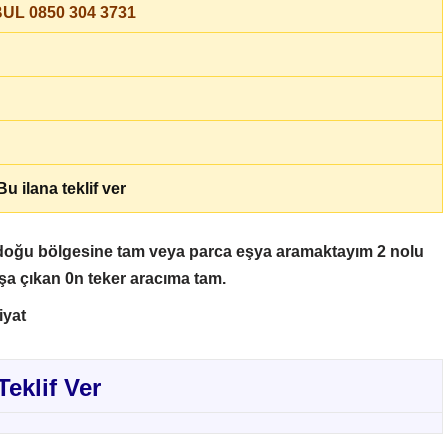
UL 0850 304 3731
u ilana teklif ver
 doğu bölgesine tam veya parca eşya aramaktayım 2 nolu
a çıkan 0n teker aracıma tam.
iyat
Teklif Ver