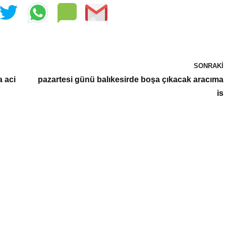
SONRAKI
a aci
pazartesi günü balıkesirde boşa çıkacak aracıma
is