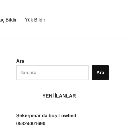
ç Bildir
Yük Bildir
Ara
Ara
YENİ İLANLAR
Şekerpınar da boş Lowbed
05324001690