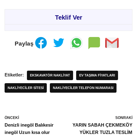
Teklif Ver
Paylaş
Etiketler:
EKSKAVATÖR NAKLIYAT
EV TAŞIMA FIYATLARI
NAKLİYECİLER SİTESİ
NAKLIYECILER TELEFON NUMARASI
ÖNCEKI
SONRAKI
Denizli inegöl Balıkesir
YARIN SABAH ÇEKMEKÖY
inegöl Uzun kısa olur
YÜKLER TUZLA TESLİM