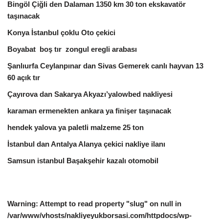
Bingöl Çiğli den Dalaman 1350 km 30 ton ekskavatör
taşınacak
Konya İstanbul çoklu Oto çekici
Boyabat boş tır zongul eregli arabası
Şanlıurfa Ceylanpınar dan Sivas Gemerek canlı hayvan 13
60 açık tır
Çayırova dan Sakarya Akyazı’yalowbed nakliyesi
karaman ermenekten ankara ya finişer taşınacak
hendek yalova ya paletli malzeme 25 ton
İstanbul dan Antalya Alanya çekici nakliye ilanı
Samsun istanbul Başakşehir kazalı otomobil
Warning
: Attempt to read property "slug" on null in
/var/www/vhosts/nakliyeyukborsasi.com/httpdocs/wp-