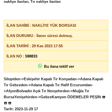
nakliye ilanları
,
Tır nakliye ilanları
İLAN SAHİBİ : NAKLİYE YÜK BORSASI
İLAN DURUMU : İlanın süresi dolmuş.
İLAN TARİHİ : 29 Kas 2023 17:55
İLAN NO :
598833
Bu ilana teklif ver
Silopiden->Eskişehir Kapalı Tır Konyadan->Adana Kapalı
Tır Gebzeden->Adana Kapalı Tır Hafif Erzurumdan-
>AfyonBolvadin Açık Tır Nevşehirden->Muğla Tır
BursaYenişehirden->GebzeKamyon ÖDEMELER PEŞİN ☎️
☎️ ☎️
Tarih: 2023-11-29 17