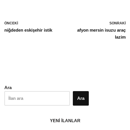
ÖNCEKI
SONRAKI
niğdeden eskişehir istik
afyon mersin isuzu araç
lazim
Ara
Ara
YENİ İLANLAR