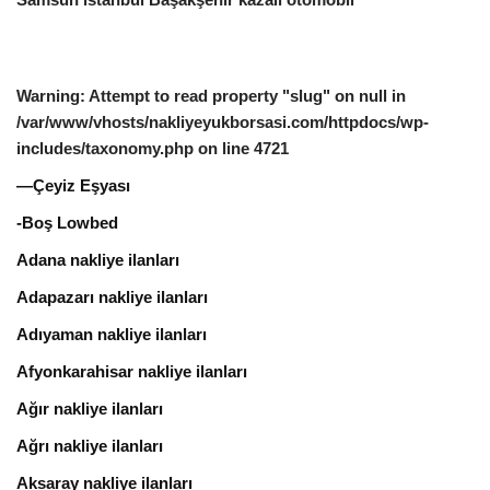
Warning
: Attempt to read property "slug" on null in
/var/www/vhosts/nakliyeyukborsasi.com/httpdocs/wp-
includes/taxonomy.php
on line
4721
—Çeyiz Eşyası
-Boş Lowbed
Adana nakliye ilanları
Adapazarı nakliye ilanları
Adıyaman nakliye ilanları
Afyonkarahisar nakliye ilanları
Ağır nakliye ilanları
Ağrı nakliye ilanları
Aksaray nakliye ilanları