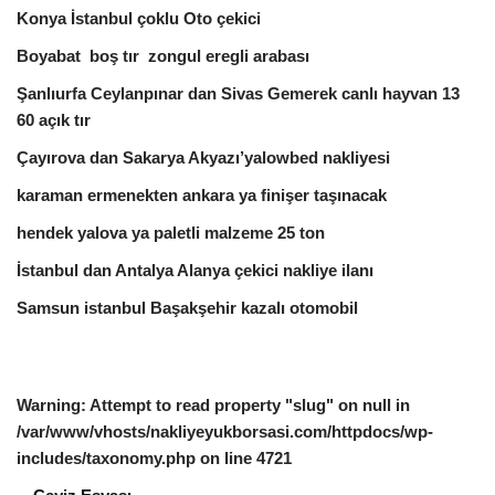
Konya İstanbul çoklu Oto çekici
Boyabat boş tır zongul eregli arabası
Şanlıurfa Ceylanpınar dan Sivas Gemerek canlı hayvan 13
60 açık tır
Çayırova dan Sakarya Akyazı’yalowbed nakliyesi
karaman ermenekten ankara ya finişer taşınacak
hendek yalova ya paletli malzeme 25 ton
İstanbul dan Antalya Alanya çekici nakliye ilanı
Samsun istanbul Başakşehir kazalı otomobil
Warning
: Attempt to read property "slug" on null in
/var/www/vhosts/nakliyeyukborsasi.com/httpdocs/wp-
includes/taxonomy.php
on line
4721