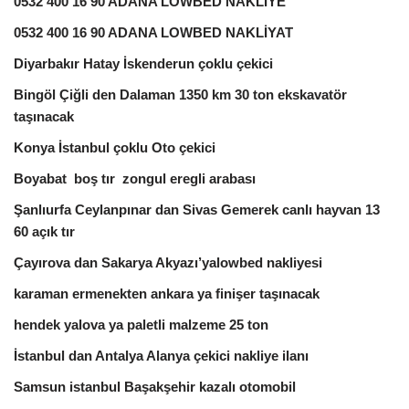
0532 400 16 90 ADANA LOWBED NAKLİYE
0532 400 16 90 ADANA LOWBED NAKLİYAT
Diyarbakır Hatay İskenderun çoklu çekici
Bingöl Çiğli den Dalaman 1350 km 30 ton ekskavatör
taşınacak
Konya İstanbul çoklu Oto çekici
Boyabat boş tır zongul eregli arabası
Şanlıurfa Ceylanpınar dan Sivas Gemerek canlı hayvan 13
60 açık tır
Çayırova dan Sakarya Akyazı’yalowbed nakliyesi
karaman ermenekten ankara ya finişer taşınacak
hendek yalova ya paletli malzeme 25 ton
İstanbul dan Antalya Alanya çekici nakliye ilanı
Samsun istanbul Başakşehir kazalı otomobil