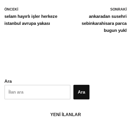
ÖNCEKI
SONRAKI
selam hayırlı işler herkeze
ankaradan susehri
istanbul avrupa yakası
sebinkarahisara parca
bugun yukl
Ara
Ara
YENİ İLANLAR