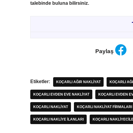
talebinde buluna bilirsiniz.
Paylaş
Etiketler:
KOÇARLI AĞIR NAKLIYAT
KOÇARLI AĞ
KOÇARLI EVDEN EVE NAKLIYAT
KOÇARLI EVDEN E
KOÇARLI NAKLIYAT
KOÇARLI NAKLIYAT FIRMALARI
KOÇARLI NAKLIYE ILANLARI
KOÇARLI NAKLIYECIL