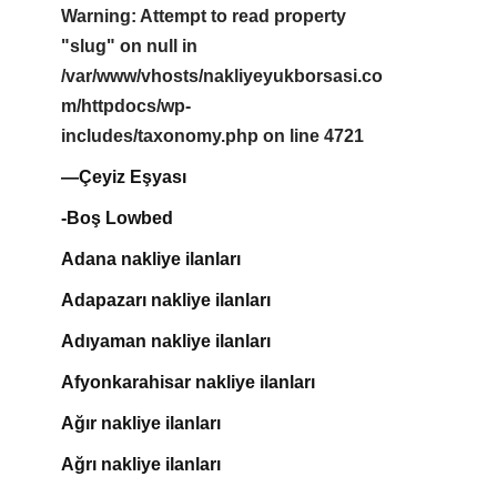
Warning
: Attempt to read property
"slug" on null in
/var/www/vhosts/nakliyeyukborsasi.co
m/httpdocs/wp-
includes/taxonomy.php
on line
4721
—Çeyiz Eşyası
-Boş Lowbed
Adana nakliye ilanları
Adapazarı nakliye ilanları
Adıyaman nakliye ilanları
Afyonkarahisar nakliye ilanları
Ağır nakliye ilanları
Ağrı nakliye ilanları