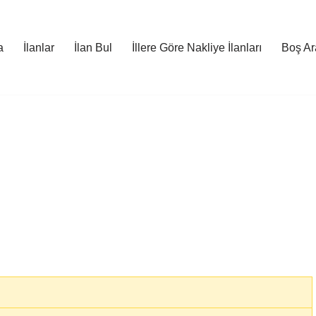
a
İlanlar
İlan Bul
İllere Göre Nakliye İlanları
Boş Ara