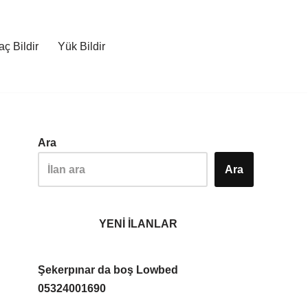
ç Bildir
Yük Bildir
Ara
Ara
YENİ İLANLAR
Şekerpınar da boş Lowbed
05324001690