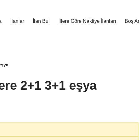
a
İlanlar
İlan Bul
İllere Göre Nakliye İlanları
Boş Ara
 eşya
lere 2+1 3+1 eşya