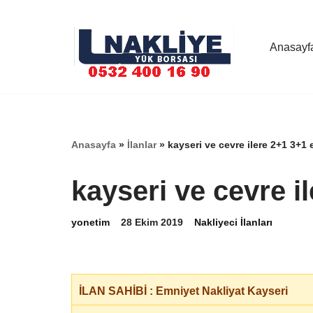
İçeriğe
Anasayf
geç
Anasayfa
»
İlanlar
»
kayseri ve cevre ilere 2+1 3+1
kayseri ve cevre i
yonetim
28 Ekim 2019
Nakliyeci İlanları
İLAN SAHİBİ : Emniyet Nakliyat Kayseri