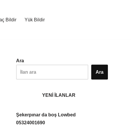
ç Bildir
Yük Bildir
Ara
Ara
YENİ İLANLAR
Şekerpınar da boş Lowbed
05324001690