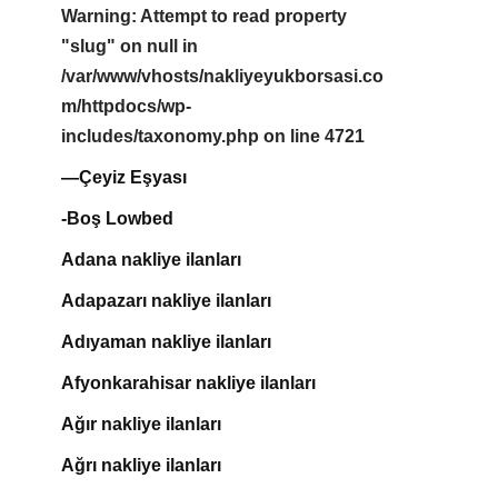
Warning
: Attempt to read property
"slug" on null in
/var/www/vhosts/nakliyeyukborsasi.co
m/httpdocs/wp-
includes/taxonomy.php
on line
4721
—Çeyiz Eşyası
-Boş Lowbed
Adana nakliye ilanları
Adapazarı nakliye ilanları
Adıyaman nakliye ilanları
Afyonkarahisar nakliye ilanları
Ağır nakliye ilanları
Ağrı nakliye ilanları