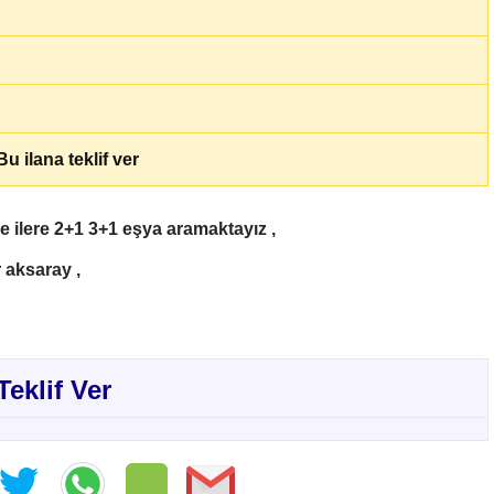
u ilana teklif ver
e ilere 2+1 3+1 eşya aramaktayız ,
 aksaray ,
Teklif Ver