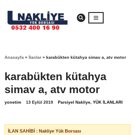
İçeriğe
geç
Anasayfa
»
İlanlar
»
karabükten kütahya simav a, atv motor
karabükten kütahya
simav a, atv motor
yonetim
13 Eylül 2019
Parsiyel Nakliye
,
YÜK İLANLARI
İLAN SAHİBİ : Nakliye Yük Borsası