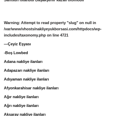
Warning
: Attempt to read property "slug" on null in
/var/www/vhosts/nakliyeyukborsasi.com/httpdocs/wp-
includes/taxonomy.php
on line
4721
—Çeyiz Eşyası
-Boş Lowbed
Adana nakliye ilanları
Adapazarı nakliye ilanları
Adıyaman nakliye ilanları
Afyonkarahisar nakliye ilanları
Ağır nakliye ilanları
Ağrı nakliye ilanları
Aksaray nakliye ilanları