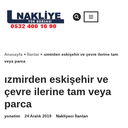
İçeriğe
geç
Anasayfa
»
İlanlar
»
ızmirden eskişehir ve çevre ilerine tam
veya parca
ızmirden eskişehir ve
çevre ilerine tam veya
parca
yonetim
24 Aralık 2019
Nakliyeci İlanları