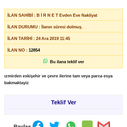
İLAN SAHİBİ : B İ R N E T Evden Eve Nakliyat
İLAN DURUMU : İlanın süresi dolmuş.
İLAN TARİHİ : 24 Ara 2019 11:45
İLAN NO :
12854
Bu ilana teklif ver
ızmirden eskişehir ve çevre ilerine tam veya parca esya
bakmaktayiz
Teklif Ver
Paylaş