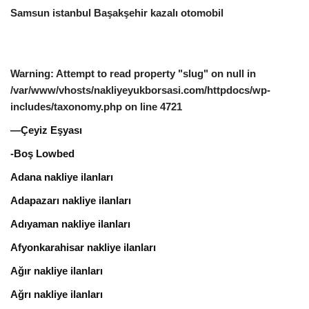
Samsun istanbul Başakşehir kazalı otomobil
Warning
: Attempt to read property "slug" on null in
/var/www/vhosts/nakliyeyukborsasi.com/httpdocs/wp-
includes/taxonomy.php
on line
4721
—Çeyiz Eşyası
-Boş Lowbed
Adana nakliye ilanları
Adapazarı nakliye ilanları
Adıyaman nakliye ilanları
Afyonkarahisar nakliye ilanları
Ağır nakliye ilanları
Ağrı nakliye ilanları