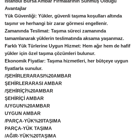
İstanbul Bursa Ambar Firmalarının Sunmuş Olduğu
Avantajlar
Yük Güvenliği: Yükler, güvenli taşıma koşulları altında
taşınır ve herhangi bir zarar görmesi engellenir.
Zamanında Teslimat: Taşıma süreci zamanında
tamamlanarak yüklerin teslimatında aksama yaşanmaz.
Farklı Yük Türlerine Uygun Hizmet: Hem ağır hem de hafif
yükler için özel taşıma çözümleri bulunur.
Ekonomik Fiyatlar: Taşıma hizmetleri, her bütçeye uygun
fiyatlarla sunulur.
/ŞEHİRLERARASI%20AMBAR
ŞEHİRLERARASI AMBAR
/ŞEHİRİÇİ%20AMBAR
ŞEHİRİÇİ AMBAR
/UYGUN%20AMBAR
UYGUN AMBAR
/PARÇA-YÜK%20TAŞIMA
PARÇA-YÜK TAŞIMA
/AĞIR-YÜK%20TAŞIMA