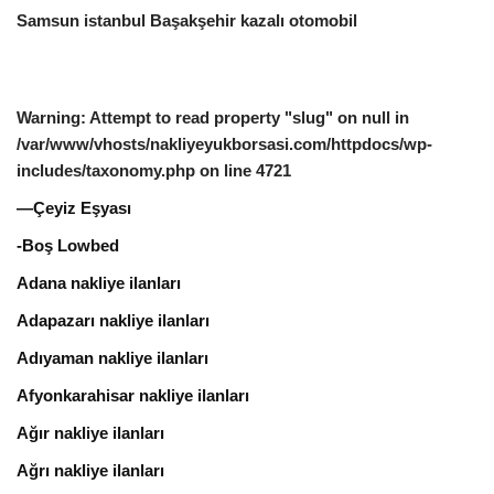
Samsun istanbul Başakşehir kazalı otomobil
Warning
: Attempt to read property "slug" on null in
/var/www/vhosts/nakliyeyukborsasi.com/httpdocs/wp-
includes/taxonomy.php
on line
4721
—Çeyiz Eşyası
-Boş Lowbed
Adana nakliye ilanları
Adapazarı nakliye ilanları
Adıyaman nakliye ilanları
Afyonkarahisar nakliye ilanları
Ağır nakliye ilanları
Ağrı nakliye ilanları