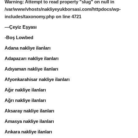
Warning
: Attempt to read property "slug" on null in
/var/www/vhosts/nakliyeyukborsasi.com/httpdocs/wp-
includes/taxonomy.php
on line
4721
—Çeyiz Eşyası
-Boş Lowbed
Adana nakliye ilanları
Adapazarı nakliye ilanları
Adıyaman nakliye ilanları
Afyonkarahisar nakliye ilanları
Ağır nakliye ilanları
Ağrı nakliye ilanları
Aksaray nakliye ilanları
Amasya nakliye ilanları
Ankara nakliye ilanları