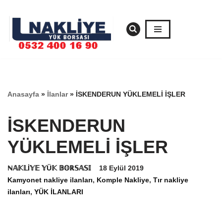
İçeriğe
geç
Anasayfa
»
İlanlar
»
İSKENDERUN YÜKLEMELİ İŞLER
İSKENDERUN
YÜKLEMELİ İŞLER
ℕ𝔸𝕂𝕃İ𝕐𝔼 𝕐Ü𝕂 𝔹𝕆ℝ𝕊𝔸𝕊𝕀
18 Eylül 2019
Kamyonet nakliye ilanları
,
Komple Nakliye
,
Tır nakliye
ilanları
,
YÜK İLANLARI