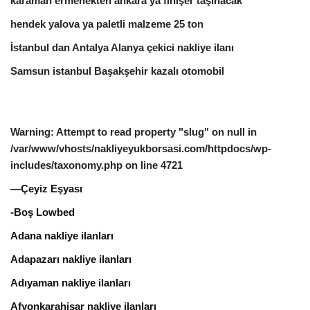
karaman ermenekten ankara ya finişer taşınacak
hendek yalova ya paletli malzeme 25 ton
İstanbul dan Antalya Alanya çekici nakliye ilanı
Samsun istanbul Başakşehir kazalı otomobil
Warning
: Attempt to read property "slug" on null in
/var/www/vhosts/nakliyeyukborsasi.com/httpdocs/wp-
includes/taxonomy.php
on line
4721
—Çeyiz Eşyası
-Boş Lowbed
Adana nakliye ilanları
Adapazarı nakliye ilanları
Adıyaman nakliye ilanları
Afyonkarahisar nakliye ilanları