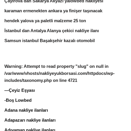
Çayırova dan Sakarya Akyazı’yalowbed nakliyesi
karaman ermenekten ankara ya finişer taşınacak
hendek yalova ya paletli malzeme 25 ton
İstanbul dan Antalya Alanya çekici nakliye ilanı
Samsun istanbul Başakşehir kazalı otomobil
Warning
: Attempt to read property "slug" on null in
/var/www/vhosts/nakliyeyukborsasi.com/httpdocs/wp-
includes/taxonomy.php
on line
4721
—Çeyiz Eşyası
-Boş Lowbed
Adana nakliye ilanları
Adapazarı nakliye ilanları
Adıyaman nakliye ilanları