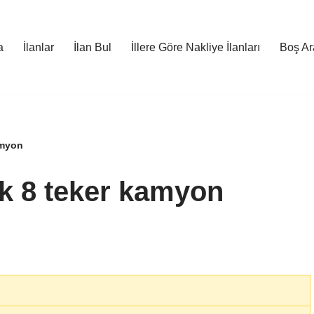
a
İlanlar
İlan Bul
İllere Göre Nakliye İlanları
Boş Ara
amyon
k 8 teker kamyon