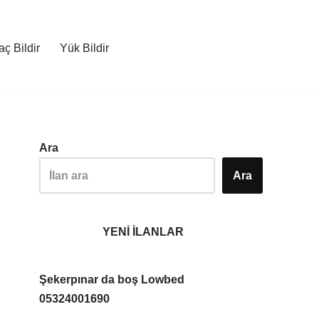
ç Bildir
Yük Bildir
Ara
Ara
YENİ İLANLAR
Şekerpınar da boş Lowbed
05324001690