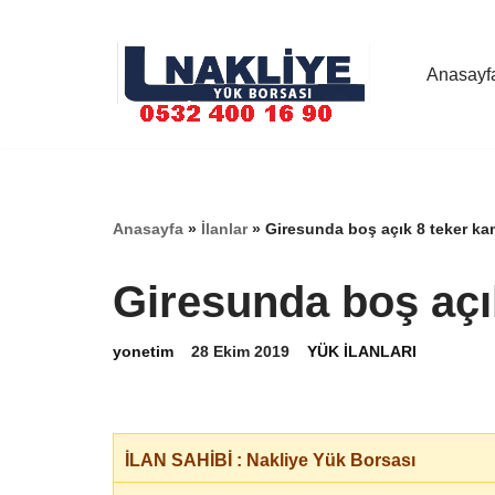
İçeriğe
Anasayf
geç
Anasayfa
»
İlanlar
»
Giresunda boş açık 8 teker k
Giresunda boş açı
yonetim
28 Ekim 2019
YÜK İLANLARI
İLAN SAHİBİ : Nakliye Yük Borsası