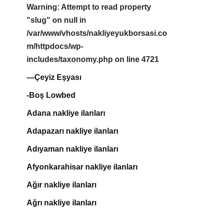
Warning
: Attempt to read property
"slug" on null in
/var/www/vhosts/nakliyeyukborsasi.co
m/httpdocs/wp-
includes/taxonomy.php
on line
4721
—Çeyiz Eşyası
-Boş Lowbed
Adana nakliye ilanları
Adapazarı nakliye ilanları
Adıyaman nakliye ilanları
Afyonkarahisar nakliye ilanları
Ağır nakliye ilanları
Ağrı nakliye ilanları