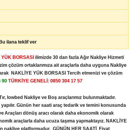
u ilana teklif ver
 YÜK BORSASI
ilimizde 30 dan fazla Ağır Nakliye Hizmeti
zim çözüm ortaklarımıza ait araçlarla daha uyguna Nakliye
larak
NAKLİYE YÜK BORSASI
Tercih etmenizi ve çözüm
6 90
TÜRKİYE GENELİ: 0850 304 17 57
Tır, lowbed Nakliye ve Boş araçlarımız bulunmaktadır.
e yapılır. Günün her saati araç tedarik ve temini konusunda
liye Araçları dönüş aracı olarak daha ekonomik olarak
nomik araçlarla daha ucuza taşıma yapmaktayız.
NAKLİYE
ren nakliye platformudur. GÜNÜN HER SAATİ Fiyat