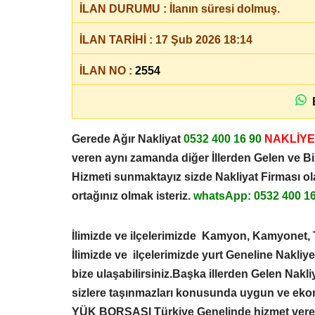
İLAN DURUMU : İlanın süresi dolmuş.
İLAN TARİHİ : 17 Şub 2026 18:14
İLAN NO :
2554
B
Gerede Ağır Nakliyat
0532 400 16 90
NAKLİYE
veren aynı zamanda diğer İllerden Gelen ve Bi
Hizmeti sunmaktayız sizde Nakliyat Firması o
ortağınız olmak isteriz.
whatsApp: 0532 400 1
İlimizde ve ilçelerimizde Kamyon, Kamyonet, 
İlimizde ve ilçelerimizde yurt Geneline Nakliy
bize ulaşabilirsiniz.Başka illerden Gelen Nak
sizlere taşınmazları konusunda uygun ve eko
YÜK BORSASI
Türkiye Genelinde hizmet ve