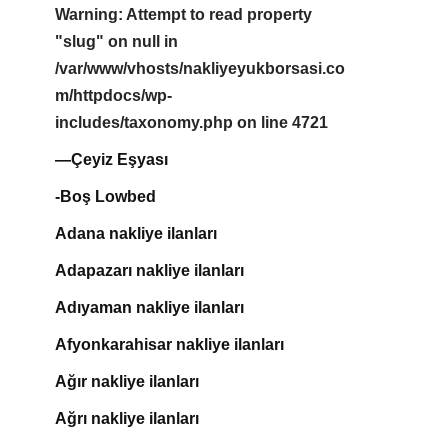
Warning
: Attempt to read property
"slug" on null in
/var/www/vhosts/nakliyeyukborsasi.co
m/httpdocs/wp-
includes/taxonomy.php
on line
4721
—Çeyiz Eşyası
-Boş Lowbed
Adana nakliye ilanları
Adapazarı nakliye ilanları
Adıyaman nakliye ilanları
Afyonkarahisar nakliye ilanları
Ağır nakliye ilanları
Ağrı nakliye ilanları