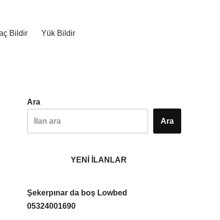
ç Bildir
Yük Bildir
Ara
Ara
YENİ İLANLAR
Şekerpınar da boş Lowbed
05324001690