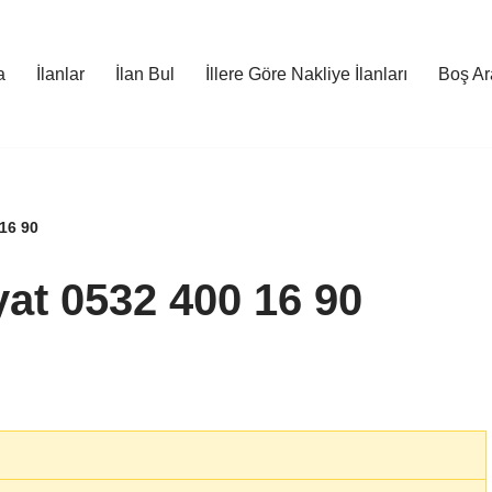
a
İlanlar
İlan Bul
İllere Göre Nakliye İlanları
Boş Ara
 16 90
yat 0532 400 16 90