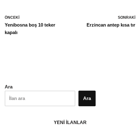
ÖNCEKI
SONRAKI
Yenibosna boş 10 teker
Erzincan antep kısa tır
kapalı
Ara
Ara
YENİ İLANLAR