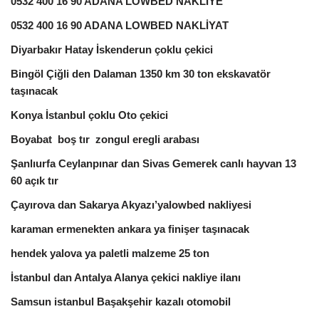
0532 400 16 90 ADANA LOWBED NAKLİYE
0532 400 16 90 ADANA LOWBED NAKLİYAT
Diyarbakır Hatay İskenderun çoklu çekici
Bingöl Çiğli den Dalaman 1350 km 30 ton ekskavatör
taşınacak
Konya İstanbul çoklu Oto çekici
Boyabat boş tır zongul eregli arabası
Şanlıurfa Ceylanpınar dan Sivas Gemerek canlı hayvan 13
60 açık tır
Çayırova dan Sakarya Akyazı’yalowbed nakliyesi
karaman ermenekten ankara ya finişer taşınacak
hendek yalova ya paletli malzeme 25 ton
İstanbul dan Antalya Alanya çekici nakliye ilanı
Samsun istanbul Başakşehir kazalı otomobil