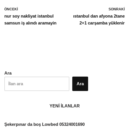
ÖNCEKI
SONRAKI
nur soy nakliyat istanbul
ıstanbul dan afyona 2tane
samsun iş alındı aramayin
2+1 carşamba yüklenir
Ara
Ara
YENİ İLANLAR
Şekerpınar da boş Lowbed 05324001690