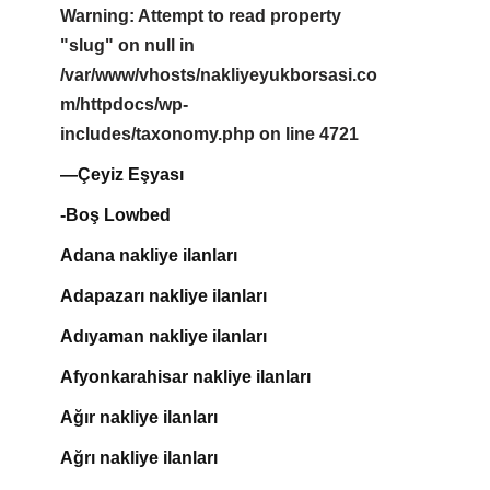
Warning
: Attempt to read property
"slug" on null in
/var/www/vhosts/nakliyeyukborsasi.co
m/httpdocs/wp-
includes/taxonomy.php
on line
4721
—Çeyiz Eşyası
-Boş Lowbed
Adana nakliye ilanları
Adapazarı nakliye ilanları
Adıyaman nakliye ilanları
Afyonkarahisar nakliye ilanları
Ağır nakliye ilanları
Ağrı nakliye ilanları