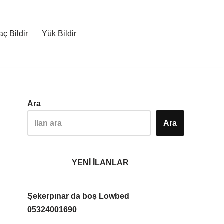
ç Bildir
Yük Bildir
Ara
Ara
YENİ İLANLAR
Şekerpınar da boş Lowbed
05324001690