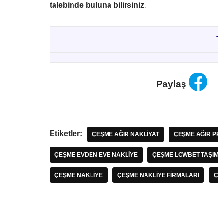
talebinde buluna bilirsiniz.
Paylaş
Etiketler:
ÇEŞME AĞIR NAKLIYAT
ÇEŞME AĞIR P
ÇEŞME EVDEN EVE NAKLIYE
ÇEŞME LOWBET TAŞIM
ÇEŞME NAKLIYE
ÇEŞME NAKLIYE FIRMALARI
Ç