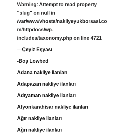
Warning
: Attempt to read property
"slug" on null in
/var/www/vhosts/nakliyeyukborsasi.co
m/httpdocs/wp-
includes/taxonomy.php
on line
4721
—Çeyiz Eşyası
-Boş Lowbed
Adana nakliye ilanları
Adapazarı nakliye ilanları
Adıyaman nakliye ilanları
Afyonkarahisar nakliye ilanları
Ağır nakliye ilanları
Ağrı nakliye ilanları