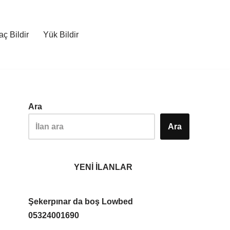
ç Bildir
Yük Bildir
Ara
Ara
YENİ İLANLAR
Şekerpınar da boş Lowbed
05324001690