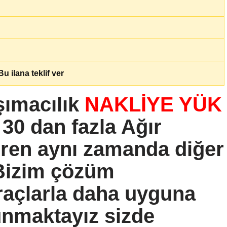
u ilana teklif ver
ımacılık
NAKLİYE YÜK
 30 dan fazla Ağır
eren aynı zamanda diğer
 Bizim çözüm
araçlarla daha uyguna
unmaktayız sizde