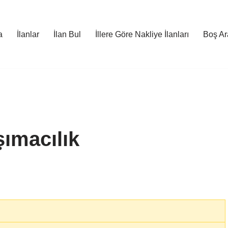
a
İlanlar
İlan Bul
İllere Göre Nakliye İlanları
Boş Ara
ımacılık