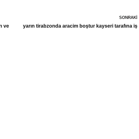
SONRAKI
n ve
yarın tirabzonda aracim boştur kayseri tarafına iş