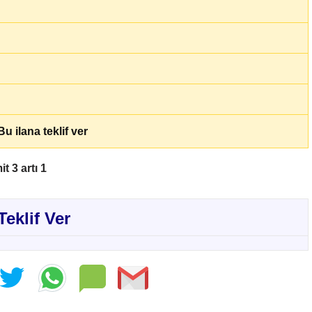
u ilana teklif ver
 3 artı 1
Teklif Ver