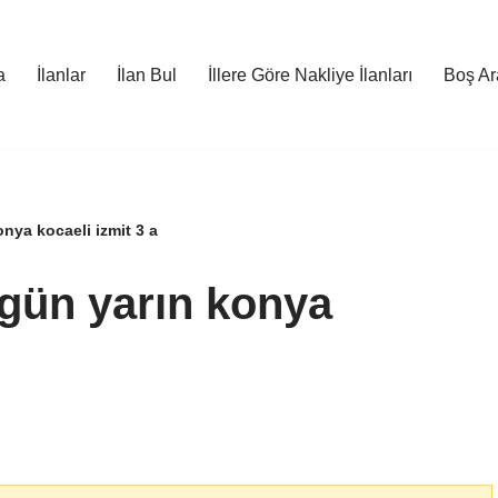
a
İlanlar
İlan Bul
İllere Göre Nakliye İlanları
Boş Ara
nya kocaeli izmit 3 a
gün yarın konya