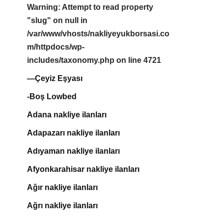
Warning
: Attempt to read property
"slug" on null in
/var/www/vhosts/nakliyeyukborsasi.co
m/httpdocs/wp-
includes/taxonomy.php
on line
4721
—Çeyiz Eşyası
-Boş Lowbed
Adana nakliye ilanları
Adapazarı nakliye ilanları
Adıyaman nakliye ilanları
Afyonkarahisar nakliye ilanları
Ağır nakliye ilanları
Ağrı nakliye ilanları