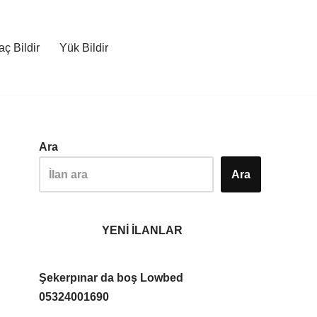
ç Bildir
Yük Bildir
Ara
Ara
YENİ İLANLAR
Şekerpınar da boş Lowbed
05324001690