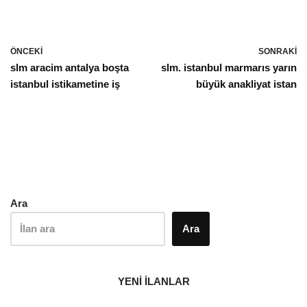
ÖNCEKI
SONRAKI
slm aracim antalya boşta
slm. istanbul marmarıs yarın
istanbul istikametine iş
büyük anakliyat istan
Ara
Ara
YENİ İLANLAR