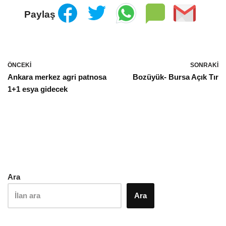
Paylaş
ÖNCEKI
SONRAKI
Ankara merkez agri patnosa
Bozüyük- Bursa Açık Tır
1+1 esya gidecek
Ara
Ara