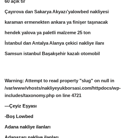
60 açık tır
Çayırova dan Sakarya Akyazı’yalowbed nakliyesi
karaman ermenekten ankara ya finişer taşınacak
hendek yalova ya paletli malzeme 25 ton
İstanbul dan Antalya Alanya çekici nakliye ilanı
Samsun istanbul Başakşehir kazalı otomobil
Warning
: Attempt to read property "slug" on null in
/var/www/vhosts/nakliyeyukborsasi.com/httpdocs/wp-
includes/taxonomy.php
on line
4721
—Çeyiz Eşyası
-Boş Lowbed
Adana nakliye ilanları
Adapazarı nakliye ilanları