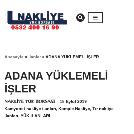
İçeriğe
geç
Anasayfa
»
İlanlar
»
ADANA YÜKLEMELİ İŞLER
ADANA YÜKLEMELİ
İŞLER
ℕ𝔸𝕂𝕃İ𝕐𝔼 𝕐Ü𝕂 𝔹𝕆ℝ𝕊𝔸𝕊𝕀
18 Eylül 2019
Kamyonet nakliye ilanları
,
Komple Nakliye
,
Tır nakliye
ilanları
,
YÜK İLANLARI