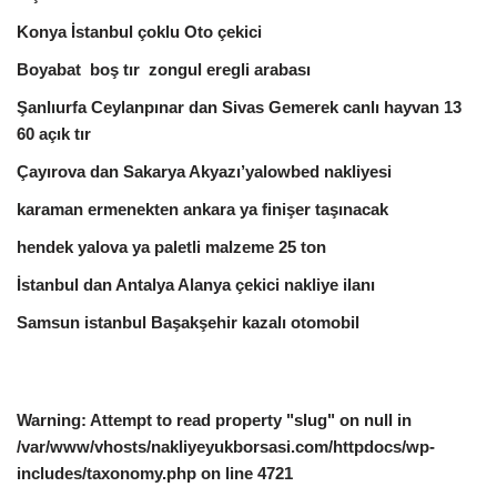
Konya İstanbul çoklu Oto çekici
Boyabat boş tır zongul eregli arabası
Şanlıurfa Ceylanpınar dan Sivas Gemerek canlı hayvan 13
60 açık tır
Çayırova dan Sakarya Akyazı’yalowbed nakliyesi
karaman ermenekten ankara ya finişer taşınacak
hendek yalova ya paletli malzeme 25 ton
İstanbul dan Antalya Alanya çekici nakliye ilanı
Samsun istanbul Başakşehir kazalı otomobil
Warning
: Attempt to read property "slug" on null in
/var/www/vhosts/nakliyeyukborsasi.com/httpdocs/wp-
includes/taxonomy.php
on line
4721