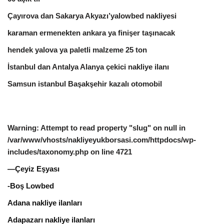
Çayırova dan Sakarya Akyazı’yalowbed nakliyesi
karaman ermenekten ankara ya finişer taşınacak
hendek yalova ya paletli malzeme 25 ton
İstanbul dan Antalya Alanya çekici nakliye ilanı
Samsun istanbul Başakşehir kazalı otomobil
Warning
: Attempt to read property "slug" on null in
/var/www/vhosts/nakliyeyukborsasi.com/httpdocs/wp-
includes/taxonomy.php
on line
4721
—Çeyiz Eşyası
-Boş Lowbed
Adana nakliye ilanları
Adapazarı nakliye ilanları