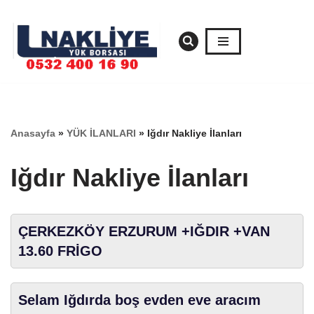
İçeriğe
geç
Anasayfa
»
YÜK İLANLARI
»
Iğdır Nakliye İlanları
Iğdır Nakliye İlanları
ÇERKEZKÖY ERZURUM +IĞDIR +VAN
13.60 FRİGO
Selam Iğdırda boş evden eve aracım